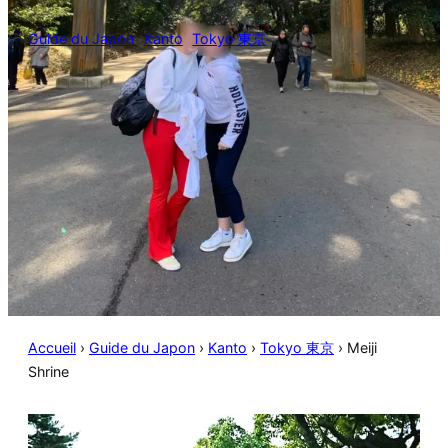
Guide du Japon
Kanto
Tokyo 東京
Accueil
›
Guide du Japon
›
Kanto
›
Tokyo 東京
›
Meiji
Shrine