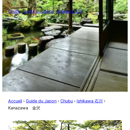
Chubu
Guide du Japon
Ishikawa 石川
Accueil
›
Guide du Japon
›
Chubu
›
Ishikawa 石川
›
Kanazawa 金沢