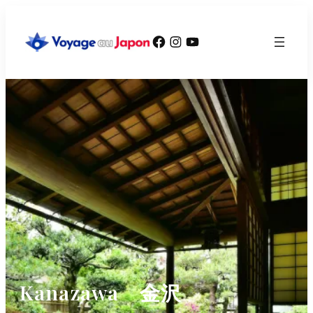
Aller
au
Facebook
Instagram
YouTube
contenu
Kanazawa 金沢