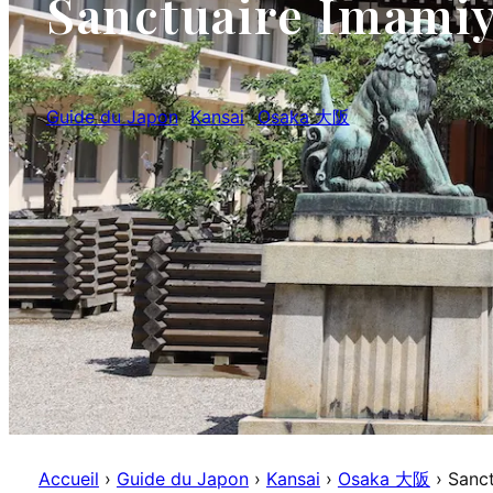
Sanctuaire Imamiy
Guide du Japon
Kansai
Osaka 大阪
Accueil
›
Guide du Japon
›
Kansai
›
Osaka 大阪
›
Sanct