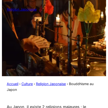
Religion Japonaise
Accueil
›
Culture
›
Religion Japonaise
›
Bouddhisme au
Japon
Au Japon, il existe 2 religions majeures : le