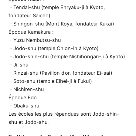
・Tendai-shu (temple Enryaku-ji à Kyoto,
fondateur Saicho)
・Shingon-shu (Mont Koya, fondateur Kukai)
Époque Kamakura :
・Yuzu Nembutsu-shu
・Jodo-shu (temple Chion-in à Kyoto)
・Jodo-shin-shu (temple Nishihongan-ji à Kyoto)
・Ji-shu
・Rinzai-shu (Pavillon d’or, fondateur Ei-sai)
・Soto-shu (temple Eihei-ji à Fukui)
・Nichiren-shu
Époque Edo :
・Obaku-shu
Les écoles les plus répandues sont Jodo-shin-
shu et Jodo-shu.