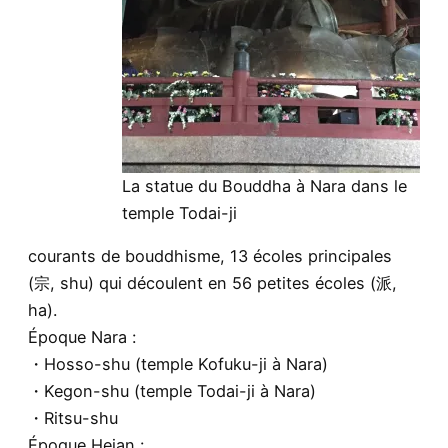
La statue du Bouddha à Nara dans le
temple Todai-ji
courants de bouddhisme, 13 écoles principales
(宗, shu) qui découlent en 56 petites écoles (派,
ha).
Époque Nara :
・Hosso-shu (temple Kofuku-ji à Nara)
・Kegon-shu (temple Todai-ji à Nara)
・Ritsu-shu
Époque Heian :