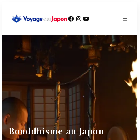
Aller
au
Facebook
Instagram
YouTube
contenu
Bouddhisme au Japon